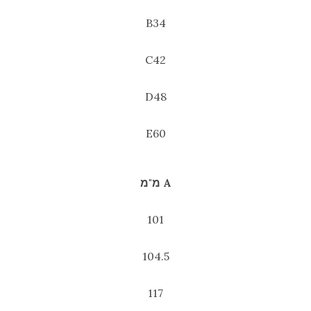
B34
C42
D48
E60
A מ"מ
101
104.5
117