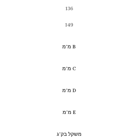
136
149
B מ"מ
C מ"מ
D מ"מ
E מ"מ
משקל בק"ג