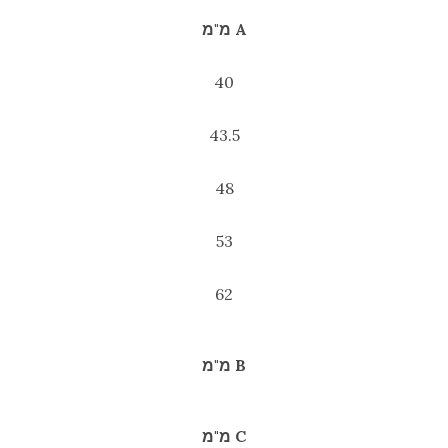
A מ"מ
40
43.5
48
53
62
B מ"מ
C מ"מ