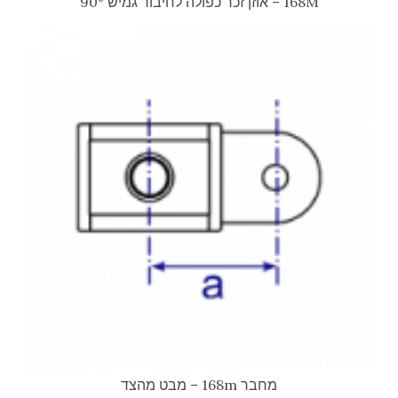
168M – אוזן זכר כפולה לחיבור גמיש 90°
מחבר 168m – מבט מהצד