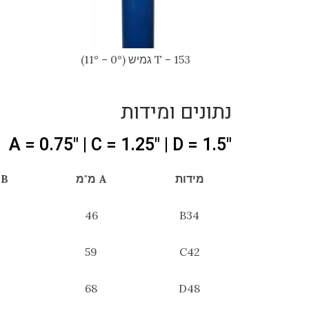
153 – T גמיש (0° – 11°)
נתונים ומידות
"A = 0.75" | C = 1.25" | D = 1.5
מידות
A מ"מ
B מ"מ
46
B34
59
C42
68
D48