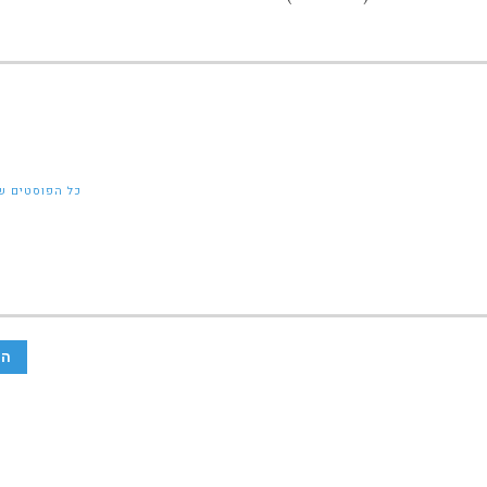
כל הפוסטים של an
הב