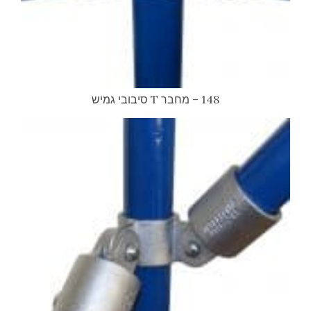
148 – מחבר T סיבובי גמיש