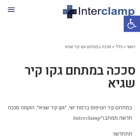
תפריט
פתח סרגל נגישות
ראשי
»
כללי
»
סככה במתחם גקו קיר שגיא
סככה במתחם גקו קיר
שגיא
במתחם קיר הטיפוס ברמת ישי, "גקו קיר שגיא", הוקמה סככה
חדשה ממחברי
Interclamp
תתחדשו!