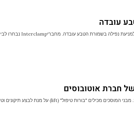
בע עובדה
רשות שמורת הטבע והגנים התקינו מאחזי יד ומעקות למניעת נפילה בשמורת הטבע עובדה. מחבר
ל חברת אוטובוסים
חברת אוטובוסים מובילה הקימה מערך מוסכים חדיש. מבני המוסכים מכילים "בורות טיפול" (lift) על מנת 