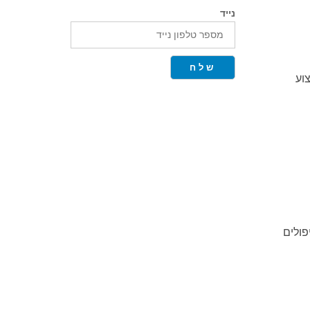
נייד
שלח
יInterclamp נבחרו לביצוע
לבצע תיקונים וטיפולים