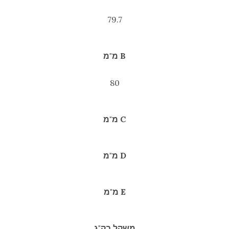
79.7
B מ"מ
80
C מ"מ
D מ"מ
E מ"מ
משקל בק"ג