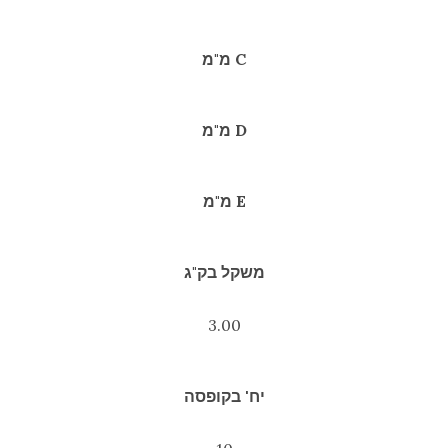
C מ"מ
D מ"מ
E מ"מ
משקל בק"ג
3.00
יח' בקופסה