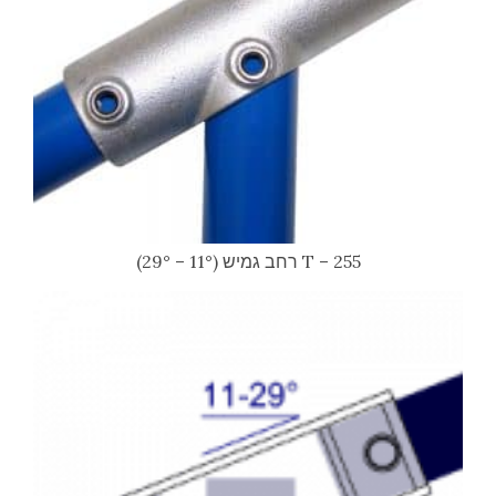
255 – T רחב גמיש (11° – 29°)