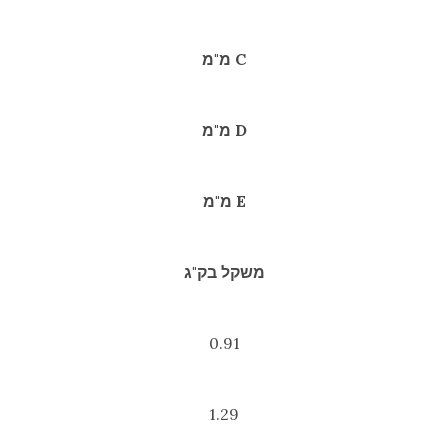
C מ"מ
D מ"מ
E מ"מ
משקל בק"ג
0.91
1.29