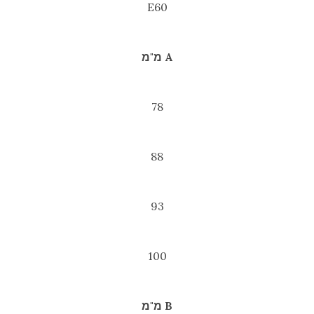
E60
A מ"מ
78
88
93
100
B מ"מ