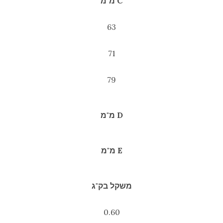
C מ"מ
63
71
79
D מ"מ
E מ"מ
משקל בק"ג
0.60