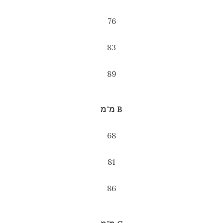
76
83
89
B מ"מ
68
81
86