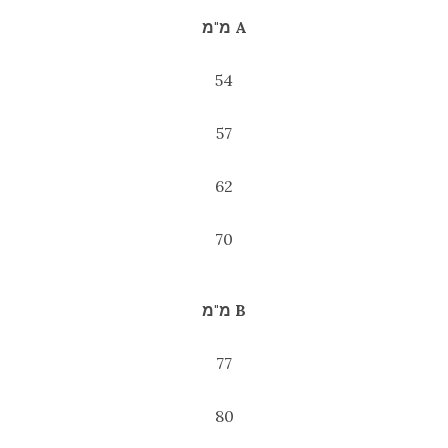
A מ"מ
54
57
62
70
B מ"מ
77
80