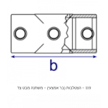
119 – הצטלבות (בר אמצעי) – משתנה מבט צד