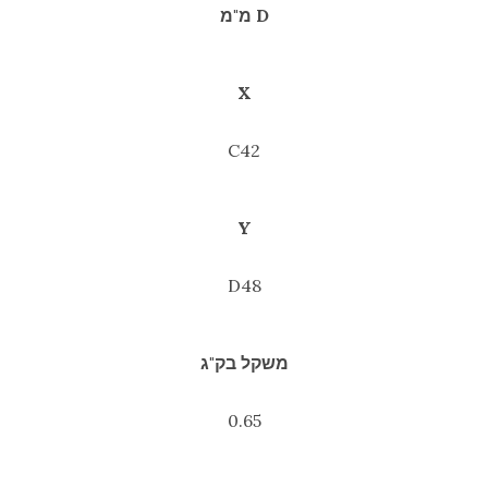
D מ"מ
X
C42
Y
D48
משקל בק"ג
0.65