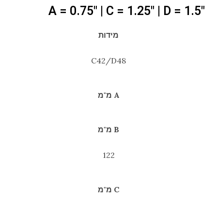
"A = 0.75" | C = 1.25" | D = 1.5
מידות
C42/D48
A מ"מ
B מ"מ
122
C מ"מ